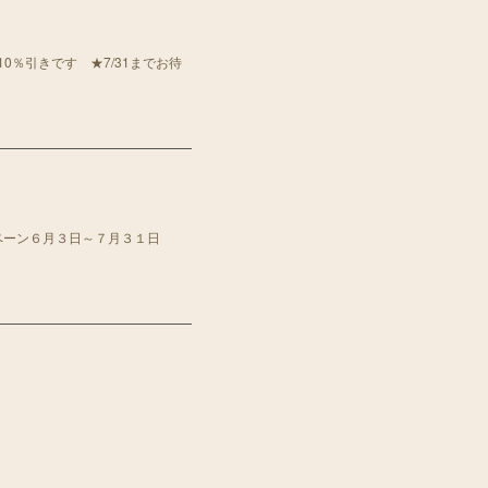
10％引きです ★7/31までお待
ペーン６月３日～７月３１日